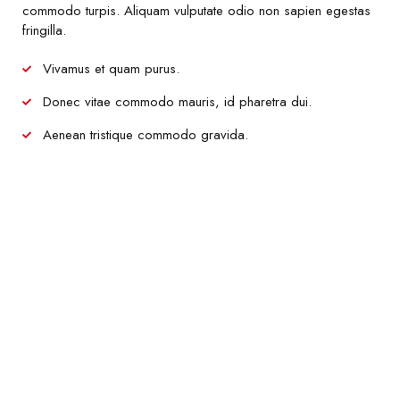
commodo turpis. Aliquam vulputate odio non sapien egestas
fringilla.
Vivamus et quam purus.
Donec vitae commodo mauris, id pharetra dui.
Aenean tristique commodo gravida.
Parallax with
another video
More eye catching